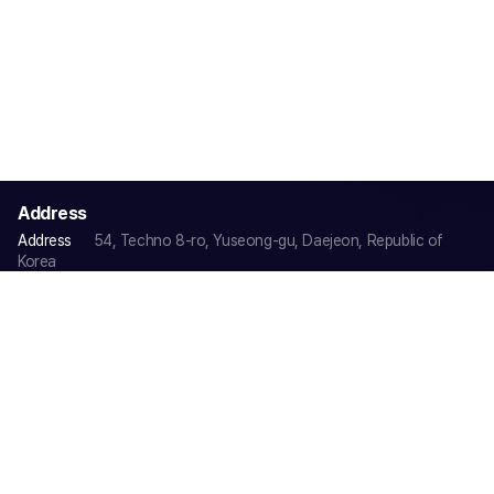
Address
Address
54, Techno 8-ro, Yuseong-gu, Daejeon, Republic of
Korea
Tel
+82-42-934-0633
Fax
+82-42-934-0632
Email
sales@cgmw.kr
Family Site
회사소개
사업분야 및 제품소개
보유시설
인재채용
게시판