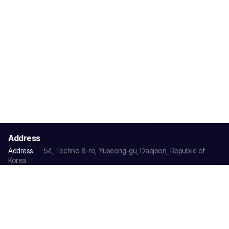
Address
Address
54, Techno 8-ro, Yuseong-gu, Daejeon, Republic of
Korea
Tel
+82-42-934-0633
Fax
+82-42-934-0632
Email
sales@cgmw.kr
Family Site